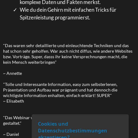
komplexe Daten und Fakten merkst.
Wie du dein Gehirn mit einfachen Tricks für
Spitzenleistung programmierst.
"Das waren sehr detaillierte und einleuchtende Techniken und das
hat schon sehr geholfen. War auch nicht diffus, wie andere Websites
bzw. Vorträge. Super, dasss ihr keine Versprechnungen macht, die
kein Mensch weiterbringen"
~ Annette
"Tolle und Interessante Information, easy zum selbsterlenen,
Präsentation und Aufbau war prägnant und hat dennoch die
wichtigste Information enhalten, einfach erklärt! SUPER"
~ Elisabeth
"Das Webinar war sehr gut. Sehr schön erklärt und sehr spannend
Cookies und
gestaltet."
Datenschutzbestimmungen
~ Daniel
akzeptieren?